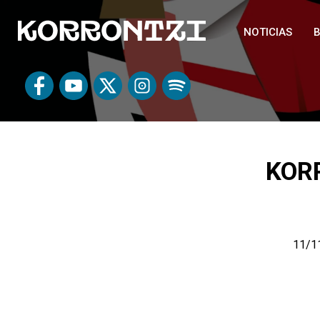
NOTICIAS
B
KORR
11/11