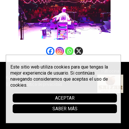
Este sitio web utiliza cookies para que tengas la
Patrocina
mejor experiencia de usuario. Si continúas
Korrontzi © 2026 - Tel. (+34) 618
navegando consideramos que aceptas el uso de
072 076 -
Política de privacidad
cookies.
ACEPTAR
SABER MÁS