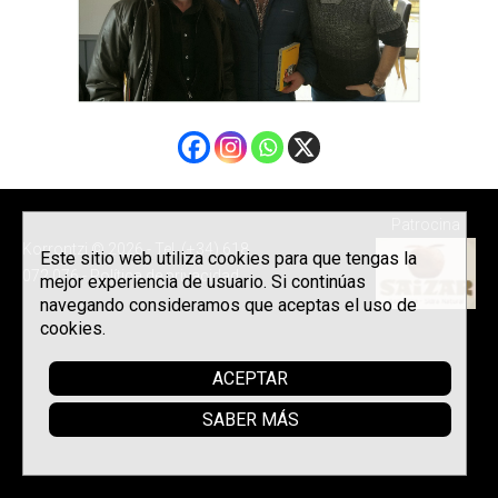
Patrocina
Korrontzi © 2026 - Tel. (+34) 618
Este sitio web utiliza cookies para que tengas la
072 076 -
Política de privacidad
mejor experiencia de usuario. Si continúas
navegando consideramos que aceptas el uso de
cookies.
ACEPTAR
SABER MÁS