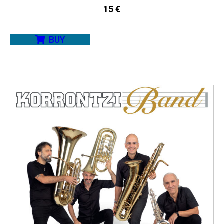
15
€
BUY