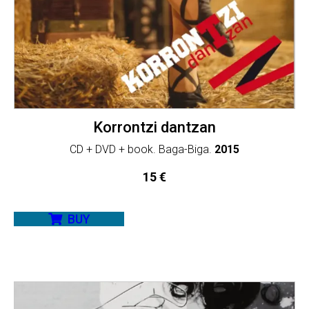
Korrontzi dantzan
CD + DVD + book. Baga-Biga.
2015
15
€
BUY