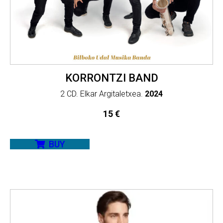
KORRONTZI BAND
2 CD. Elkar Argitaletxea.
2024
15
€
BUY