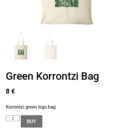
Green Korrontzi Bag
8
€
Korrontzi green logo bag.
BUY