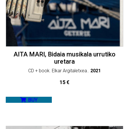
AITA MARI, Bidaia musikala urrutiko
uretara
CD + book. Elkar Argitaletxea..
2021
15
€
BUY