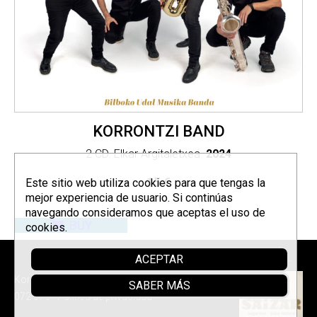
KORRONTZI BAND
2 CD. Elkar Argitaletxea.
2024
15
€
Este sitio web utiliza cookies para que tengas la
mejor experiencia de usuario. Si continúas
navegando consideramos que aceptas el uso de
BUY
cookies.
ACEPTAR
Sponsor
Korrontzi © 2026 - Tel. (+34) 618
SABER MÁS
072 076 -
Política de privacidad