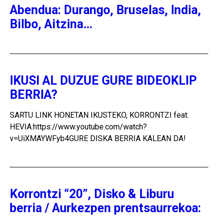
Abendua: Durango, Bruselas, India,
Bilbo, Aitzina…
IKUSI AL DUZUE GURE BIDEOKLIP
BERRIA?
SARTU LINK HONETAN IKUSTEKO, KORRONTZI feat.
HEVIA:https://www.youtube.com/watch?
v=UiXMAYWFyb4GURE DISKA BERRIA KALEAN DA!
Korrontzi “20”, Disko & Liburu
berria / Aurkezpen prentsaurrekoa: