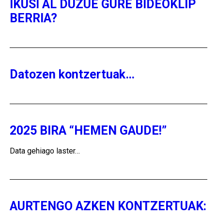
IKUSI AL DUZUE GURE BIDEOKLIP
BERRIA?
Datozen kontzertuak…
2025 BIRA “HEMEN GAUDE!”
Data gehiago laster…
AURTENGO AZKEN KONTZERTUAK: