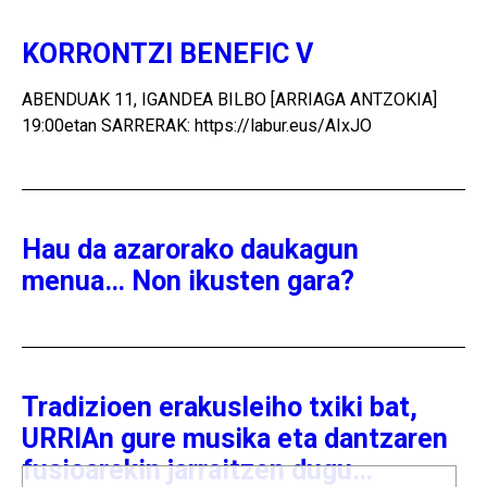
KORRONTZI BENEFIC V
ABENDUAK 11, IGANDEA BILBO [ARRIAGA ANTZOKIA]
19:00etan SARRERAK: https://labur.eus/AIxJO
Hau da azarorako daukagun
menua… Non ikusten gara?
Tradizioen erakusleiho txiki bat,
URRIAn gure musika eta dantzaren
fusioarekin jarraitzen dugu…