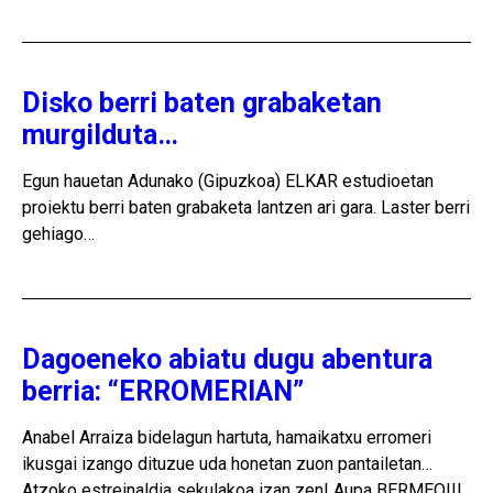
Disko berri baten grabaketan
murgilduta…
Egun hauetan Adunako (Gipuzkoa) ELKAR estudioetan
proiektu berri baten grabaketa lantzen ari gara. Laster berri
gehiago…
Dagoeneko abiatu dugu abentura
berria: “ERROMERIAN”
Anabel Arraiza bidelagun hartuta, hamaikatxu erromeri
ikusgai izango dituzue uda honetan zuon pantailetan…
Atzoko estreinaldia sekulakoa izan zen! Aupa BERMEO!!!