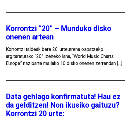
Korrontzi “20” – Munduko disko
onenen artean
Korrontzi taldeak bere 20. urteurrena ospatzeko
argitaratutako “20” izeneko lana, “World Music Charts
Europe” nazioarte mailako 10 disko onenen zerrendan […]
Data gehiago konfirmatuta! Hau ez
da gelditzen! Non ikusiko gaituzu?
Korrontzi 20 urte: