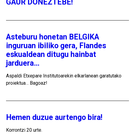
GAUR DONEZTEBE!
Asteburu honetan BELGIKA
inguruan ibiliko gera, Flandes
eskualdean ditugu hainbat
jarduera…
Aspaldi Etxepare Institutoarekin elkarlanean garatutako
proiektua… Bagoaz!
Hemen duzue aurtengo bira!
Korrontzi 20 urte.