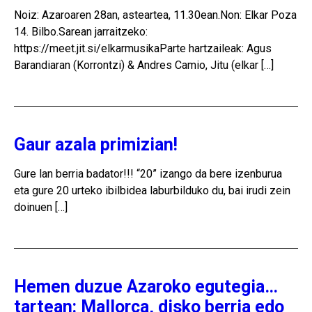
Noiz: Azaroaren 28an, asteartea, 11.30ean.Non: Elkar Poza
14. Bilbo.Sarean jarraitzeko:
https://meet.jit.si/elkarmusikaParte hartzaileak: Agus
Barandiaran (Korrontzi) & Andres Camio, Jitu (elkar […]
Gaur azala primizian!
Gure lan berria badator!!! “20” izango da bere izenburua
eta gure 20 urteko ibilbidea laburbilduko du, bai irudi zein
doinuen […]
Hemen duzue Azaroko egutegia…
tartean: Mallorca, disko berria edo