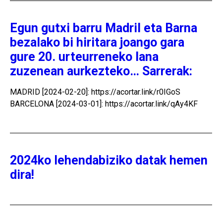
Egun gutxi barru Madril eta Barna
bezalako bi hiritara joango gara
gure 20. urteurreneko lana
zuzenean aurkezteko… Sarrerak:
MADRID [2024-02-20]: https://acortar.link/r0IGoS
BARCELONA [2024-03-01]: https://acortar.link/qAy4KF
2024ko lehendabiziko datak hemen
dira!