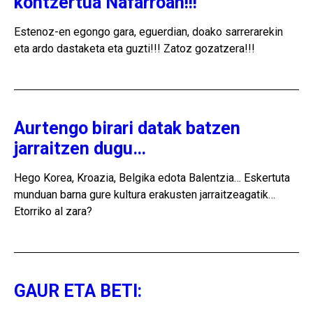
kontzertua Nafarroan!!!
Estenoz-en egongo gara, eguerdian, doako sarrerarekin
eta ardo dastaketa eta guzti!!! Zatoz gozatzera!!!
Aurtengo birari datak batzen
jarraitzen dugu…
Hego Korea, Kroazia, Belgika edota Balentzia… Eskertuta
munduan barna gure kultura erakusten jarraitzeagatik…
Etorriko al zara?
GAUR ETA BETI: