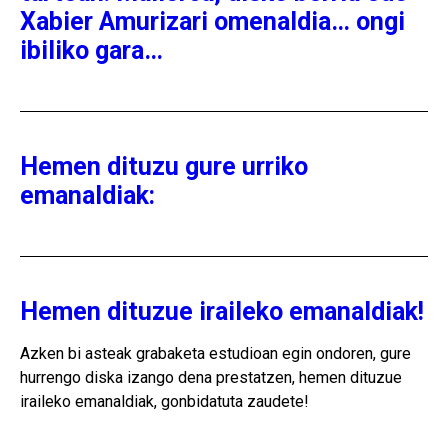
Xabier Amurizari omenaldia… ongi
ibiliko gara…
Hemen dituzu gure urriko
emanaldiak:
Hemen dituzue iraileko emanaldiak!
Azken bi asteak grabaketa estudioan egin ondoren, gure
hurrengo diska izango dena prestatzen, hemen dituzue
iraileko emanaldiak, gonbidatuta zaudete!