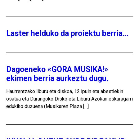
Laster helduko da proiektu berria…
Dagoeneko «GORA MUSIKA!»
ekimen berria aurkeztu dugu.
Haurrentzako liburu eta diskoa, 12 ipuin eta abestiekin
osatua eta Durangoko Disko eta Liburu Azokan eskuragarri
edukiko duzuena (Musikaren Plaza […]