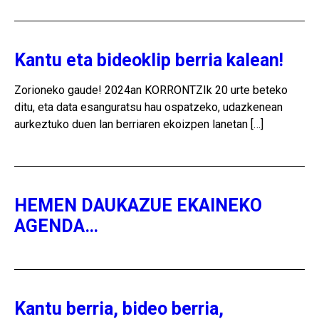
Kantu eta bideoklip berria kalean!
Zorioneko gaude! 2024an KORRONTZIk 20 urte beteko
ditu, eta data esanguratsu hau ospatzeko, udazkenean
aurkeztuko duen lan berriaren ekoizpen lanetan […]
HEMEN DAUKAZUE EKAINEKO
AGENDA…
Kantu berria, bideo berria,