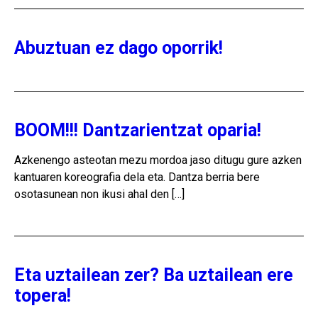
Abuztuan ez dago oporrik!
BOOM!!! Dantzarientzat oparia!
Azkenengo asteotan mezu mordoa jaso ditugu gure azken
kantuaren koreografia dela eta. Dantza berria bere
osotasunean non ikusi ahal den […]
Eta uztailean zer? Ba uztailean ere
topera!