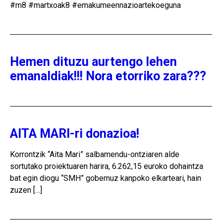
#m8 #martxoak8 #emakumeennazioartekoeguna
Hemen dituzu aurtengo lehen
emanaldiak!!! Nora etorriko zara???
AITA MARI-ri donazioa!
Korrontzik “Aita Mari” salbamendu-ontziaren alde
sortutako proiektuaren harira, 6.262,15 euroko dohaintza
bat egin diogu “SMH” gobernuz kanpoko elkarteari, hain
zuzen […]