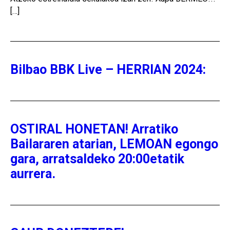
[…]
Bilbao BBK Live – HERRIAN 2024:
OSTIRAL HONETAN! Arratiko
Bailararen atarian, LEMOAN egongo
gara, arratsaldeko 20:00etatik
aurrera.