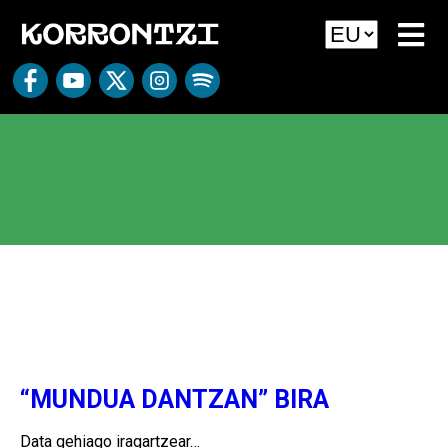
agus
“MUNDUA DANTZAN” BIRA
Data gehiago iragartzear…