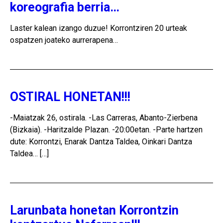
koreografia berria…
Laster kalean izango duzue! Korrontziren 20 urteak
ospatzen joateko aurrerapena…
OSTIRAL HONETAN!!!
-Maiatzak 26, ostirala. -Las Carreras, Abanto-Zierbena
(Bizkaia). -Haritzalde Plazan. -20:00etan. -Parte hartzen
dute: Korrontzi, Enarak Dantza Taldea, Oinkari Dantza
Taldea… […]
Larunbata honetan Korrontzin